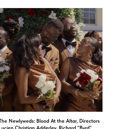
The Newlyweds: Blood At the Altar, Directors
Lucien Christian Adderley, Richard "Byrd"