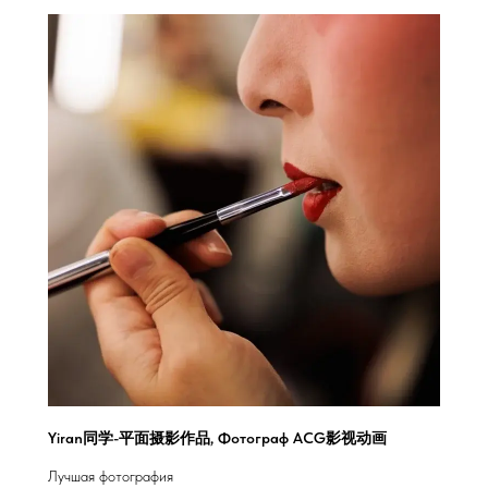
Yiran同学-平面摄影作品, Фотограф ACG影视动画
Лучшая фотография